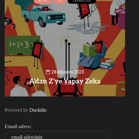
BLOG
İŞ
TEKNOLOJI
28 Ağustos 2023
A'dan Z'ye Yapay Zeka
0
1
Powered by
Ducktilo
Email adres: