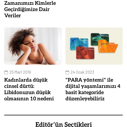
Zamanımızı Kimlerle
Geçirdiğimize Dair
Veriler
25 Mart 2019
24 Ocak 2023
Kadınlarda düşük
"PARA yöntemi" ile
cinsel dürtü:
dijital yaşamlarımızı 4
Libidonuzun düşük
basit kategoride
olmasının 10 nedeni
düzenleyebiliriz
Editör’ün Seçtikleri