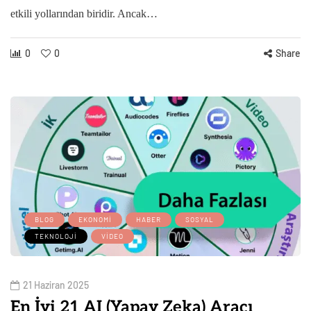
etkili yollarından biridir. Ancak…
0
0
Share
BLOG
EKONOMI
HABER
SOSYAL
TEKNOLOJI
VIDEO
21 Haziran 2025
En İyi 21 AI (Yapay Zeka) Aracı