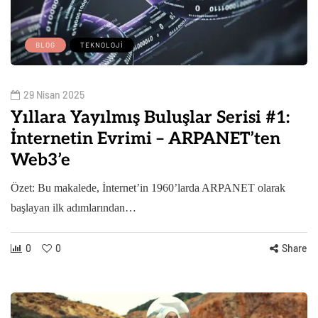
BLOG
TEKNOLOJI
29 Nisan 2025
Yıllara Yayılmış Buluşlar Serisi #1:
İnternetin Evrimi – ARPANET’ten
Web3’e
Özet: Bu makalede, İnternet’in 1960’larda ARPANET olarak
başlayan ilk adımlarından…
0
0
Share