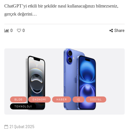
ChatGPT’yi etkili bir şekilde nasıl kullanacağınızı bilmezseniz,
gerçek değerini…
0
0
Share
BLOG
EKONOMI
HABER
İŞ
SOSYAL
TEKNOLOJI
21 Şubat 2025