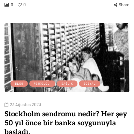
0
0
Share
BLOG
PSIKOLOJI
SAĞLIK
SOSYAL
23 Ağustos 2023
Stockholm sendromu nedir? Her şey
50 yıl önce bir banka soygunuyla
başladı.