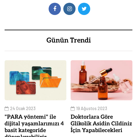
Günün Trendi
24 Ocak 2023
19 Ağustos 2023
"PARA yöntemi" ile
Doktorlara Göre
dijital yaşamlarımızı 4
Glikolik Asidin Cildiniz
basit kategoride
İçin Yapabilecekleri