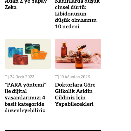
A'dan Z'ye Yapay
Kadınlarda düşük
Zeka
cinsel dürtü:
Libidonuzun
düşük olmasının
10 nedeni
24 Ocak 2023
19 Ağustos 2023
"PARA yöntemi"
Doktorlara Göre
ile dijital
Glikolik Asidin
yaşamlarımızı 4
Cildiniz İçin
basit kategoride
Yapabilecekleri
düzenleyebiliriz