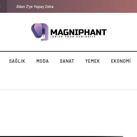
R
Kadınlarda düşük cinsel dürtü: Libidonuzun düşük olmasının 10 nede
SAĞLIK
MODA
SANAT
YEMEK
EKONOMI