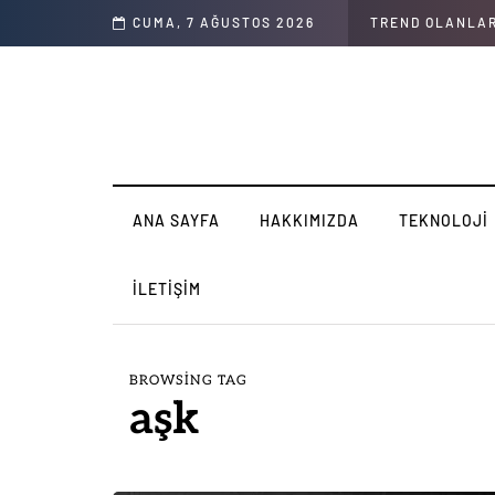
CUMA, 7 AĞUSTOS 2026
TREND OLANLA
ANA SAYFA
HAKKIMIZDA
TEKNOLOJI
İLETIŞIM
BROWSING TAG
aşk