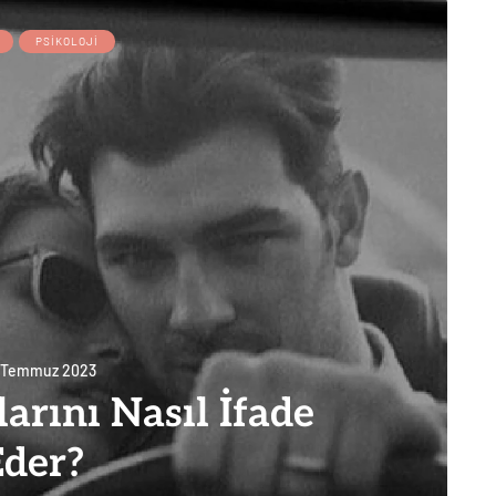
PSIKOLOJI
 Temmuz 2023
arını Nasıl İfade
Eder?