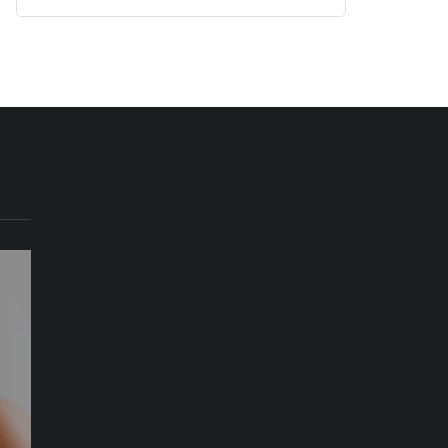
İŞ
TEKNOLOJI
SAĞLIK
24 Ocak 2023
"PARA yöntemi"
19 Ağustos 