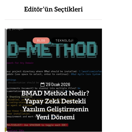
Editör’ün Seçtikleri
BLOG
TEKNOLOJI
BLOG
29 Ocak 2026
BMAD Method Nedir?
Yapay Zekâ Destekli
Goog
Yazılım Geliştirmenin
Alm
Yeni Dönemi
Nas
0