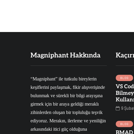
Magniphant Hakkında
Kaçır
BLOG
“Magniphant” ile tutkulu bireylerin
VS Cod
keşiflerini paylaşmak, fikir alışverişinde
SAĞLIK
BLOG
PSIKOLOJI
Bilmey
bulunmak ve sürekli bir bilgi arayışına
Kullan
girmek için bir araya geldiği meraklı
9 Şuba
zihinlerden oluşan bir topluluğu teşvik
25 Haziran 2022
ediyoruz. Merakın, ilerleme ve yeniliğin
Hayatımız
BLOG
arkasındaki itici güç olduğuna
Boyunca
9 Ağustos 2023
BMAD 