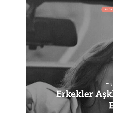
BLOG
5
Erkekler Aşkl