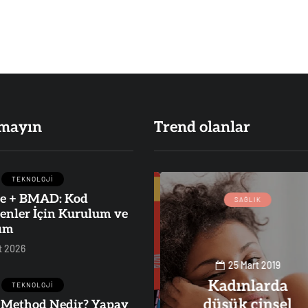
mayın
Trend olanlar
TEKNOLOJI
e + BMAD: Kod
BLOG
İŞ
SAĞLIK
enler İçin Kurulum ve
TEKNOLOJI
ım
t 2026
25 Mart 2019
Kadınlarda
TEKNOLOJI
düşük cinsel
Method Nedir? Yapay