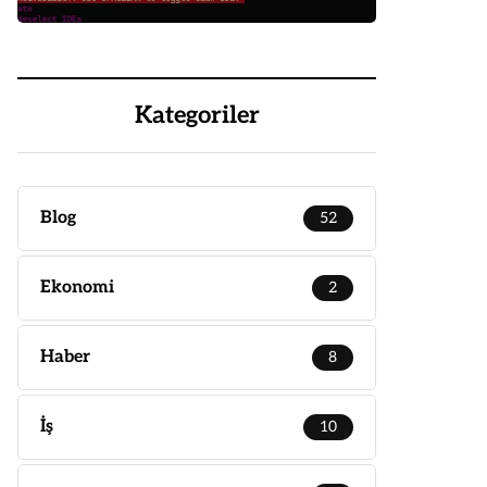
Kategoriler
Blog
52
Ekonomi
2
Haber
8
İş
10