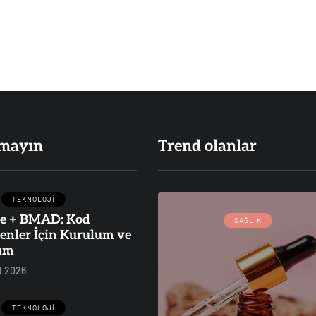
mayın
Trend olanlar
TEKNOLOJI
e + BMAD: Kod
İŞ
TEKNOLOJI
SAĞLIK
enler İçin Kurulum ve
ım
t 2026
24 Ocak 2023
TEKNOLOJI