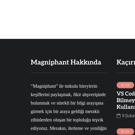
Magniphant Hakkında
Kaçır
BLOG
“Magniphant” ile tutkulu bireylerin
VS Cod
keşiflerini paylaşmak, fikir alışverişinde
BLOG
İŞ
SAĞLIK
Bilmey
TEKNOLOJI
bulunmak ve sürekli bir bilgi arayışına
Kullan
girmek için bir araya geldiği meraklı
9 Şuba
zihinlerden oluşan bir topluluğu teşvik
25 Mart 2019
ediyoruz. Merakın, ilerleme ve yeniliğin
Kadınlarda
BLOG