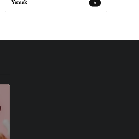
Yemek
6
BLOG
PSIKOLOJI
BLOG
İŞ
TEKNOLOJI
25 Haziran 2022
Hayatımız