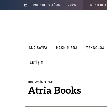
ımızı 4 basit kategoride düzenleyebiliriz
PERŞEMBE, 6 AĞUSTOS 2026
TREND OL
ANA SAYFA
HAKKIMIZDA
TEKNOLOJI
İLETIŞIM
BROWSING TAG
Atria Books