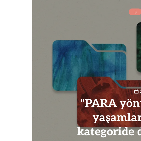
İŞ
"PARA yönte
yaşamlar
kategoride 