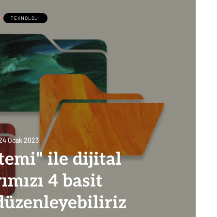
TEKNOLOJI
24 Ocak 2023
mi" ile dijital
ımızı 4 basit
düzenleyebiliriz