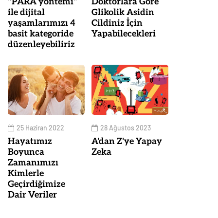
"PARA yöntemi"
Doktorlara Göre
ile dijital
Glikolik Asidin
yaşamlarımızı 4
Cildiniz İçin
basit kategoride
Yapabilecekleri
düzenleyebiliriz
25 Haziran 2022
28 Ağustos 2023
Hayatımız
A'dan Z'ye Yapay
Boyunca
Zeka
Zamanımızı
Kimlerle
Geçirdiğimize
Dair Veriler