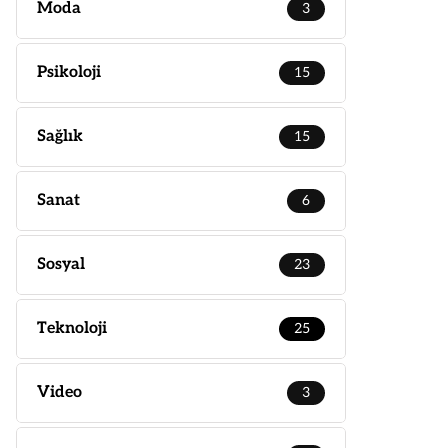
Moda
3
Psikoloji
15
Sağlık
15
Sanat
6
Sosyal
23
Teknoloji
25
Video
3