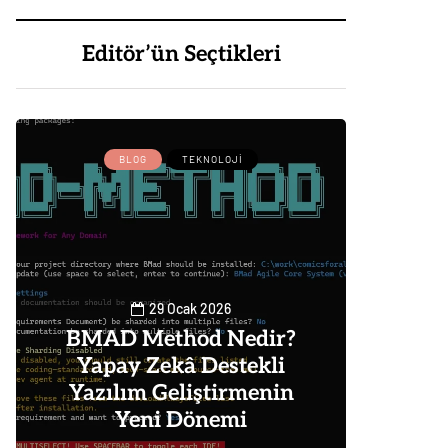
Editör’ün Seçtikleri
BLOG
TEKNOLOJI
BLOG
29 Ocak 2026
BMAD Method Nedir?
Yapay Zekâ Destekli
Goog
Yazılım Geliştirmenin
Alm
Yeni Dönemi
Nas
0