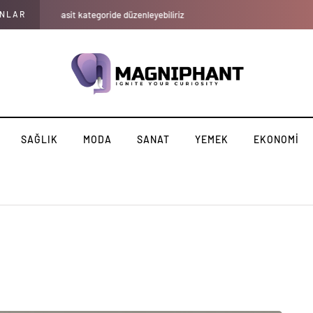
ANLAR
Doktorlara Göre Glikolik Asidin Cildiniz İçin Yapabilecekleri
SAĞLIK
MODA
SANAT
YEMEK
EKONOMI