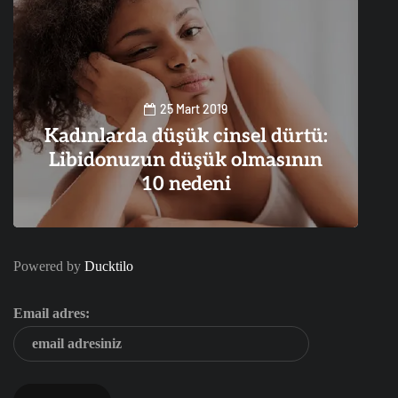
25 Mart 2019
Kadınlarda düşük cinsel dürtü:
Libidonuzun düşük olmasının
10 nedeni
0
3
Powered by
Ducktilo
Email adres: