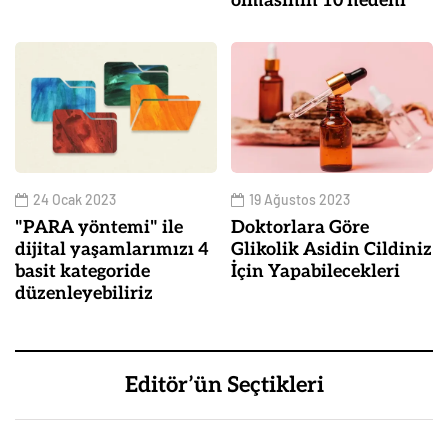
olmasının 10 nedeni
24 Ocak 2023
19 Ağustos 2023
"PARA yöntemi" ile
Doktorlara Göre
dijital yaşamlarımızı 4
Glikolik Asidin Cildiniz
basit kategoride
İçin Yapabilecekleri
düzenleyebiliriz
Editör’ün Seçtikleri