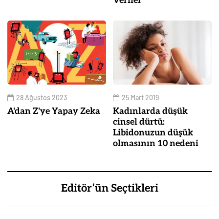
Veriler
28 Ağustos 2023
25 Mart 2019
A'dan Z'ye Yapay Zeka
Kadınlarda düşük
cinsel dürtü:
Libidonuzun düşük
olmasının 10 nedeni
Editör’ün Seçtikleri