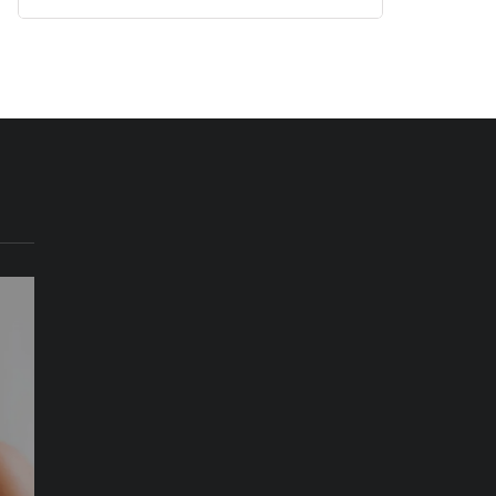
İŞ
TEKNOLOJI
SAĞLIK
24 Ocak 2023
"PARA yöntemi"
19 Ağustos 