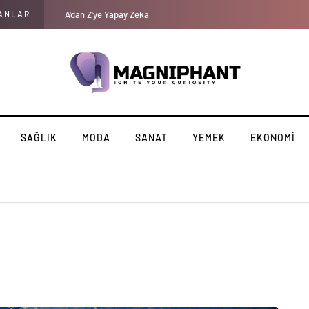
ANLAR
Kadınlarda düşük cinsel dürtü: Libidonuzun düşük olmasının 10
SAĞLIK
MODA
SANAT
YEMEK
EKONOMI