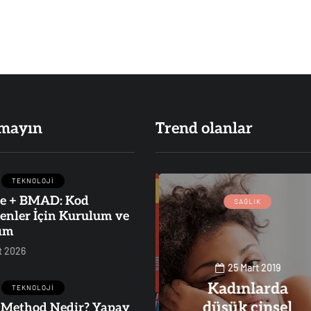
mayın
Trend olanlar
TEKNOLOJI
e + BMAD: Kod
BLOG
İŞ
SAĞLIK
enler İçin Kurulum ve
TEKNOLOJI
ım
t 2026
25 Mart 2019
Kadınlarda
TEKNOLOJI
düşük cinsel
Method Nedir? Yapay