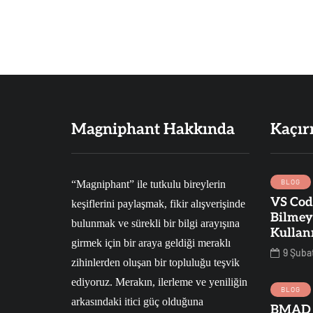
Magniphant Hakkında
Kaçır
BLOG
“Magniphant” ile tutkulu bireylerin
VS Cod
keşiflerini paylaşmak, fikir alışverişinde
SAĞLIK
BLOG
PSIKOLOJI
Bilmey
bulunmak ve sürekli bir bilgi arayışına
Kullan
girmek için bir araya geldiği meraklı
9 Şuba
zihinlerden oluşan bir topluluğu teşvik
25 Haziran 2022
ediyoruz. Merakın, ilerleme ve yeniliğin
Hayatımız
BLOG
arkasındaki itici güç olduğuna
Boyunca
9 Ağustos 2023
BMAD 