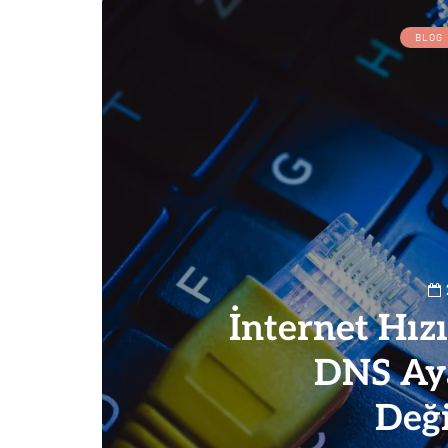
BLOG
İnternet Hız
DNS Aya
Deği