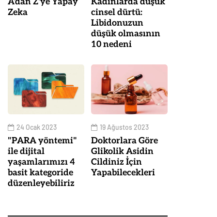
A'dan Z'ye Yapay
Kadınlarda düşük
Zeka
cinsel dürtü:
Libidonuzun
düşük olmasının
10 nedeni
24 Ocak 2023
19 Ağustos 2023
"PARA yöntemi"
Doktorlara Göre
ile dijital
Glikolik Asidin
yaşamlarımızı 4
Cildiniz İçin
basit kategoride
Yapabilecekleri
düzenleyebiliriz