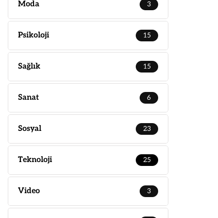
Moda
3
Psikoloji
15
Sağlık
15
Sanat
6
Sosyal
23
Teknoloji
25
Video
3