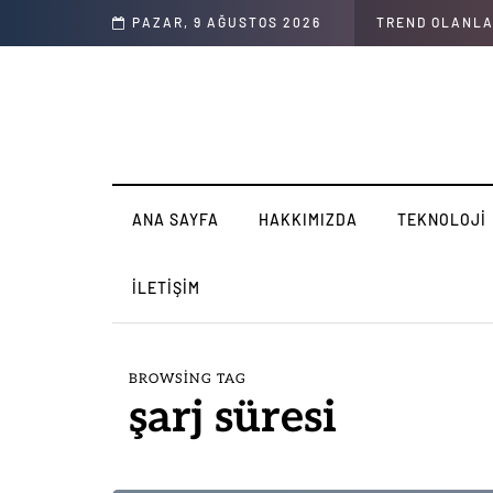
iniz İçin Yapabilecekleri
PAZAR, 9 AĞUSTOS 2026
TREND OLANL
ANA SAYFA
HAKKIMIZDA
TEKNOLOJI
İLETIŞIM
BROWSING TAG
şarj süresi