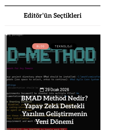
Editör’ün Seçtikleri
BLOG
TEKNOLOJI
BLOG
29 Ocak 2026
BMAD Method Nedir?
Yapay Zekâ Destekli
Goog
Yazılım Geliştirmenin
Alm
Yeni Dönemi
Nas
0