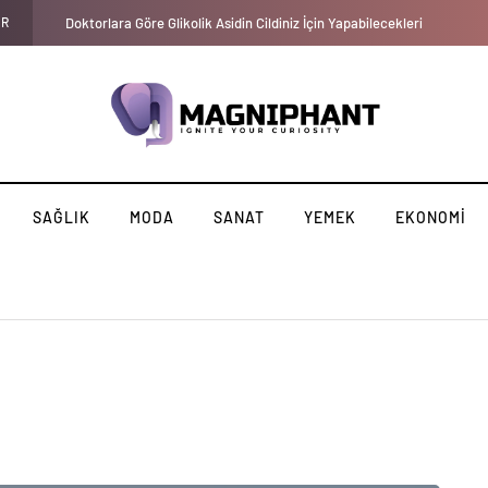
AR
Hayatımız Boyunca Zamanımızı Kimlerle Geçirdiğimize Dair Veril
SAĞLIK
MODA
SANAT
YEMEK
EKONOMI