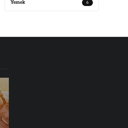
Yemek
6
BLOG
İŞ
SAĞLIK
TEKNOLOJI
25 Mart 20
Kadınla