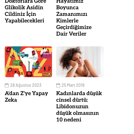
Doktorlara Göre
Hayatımız
Glikolik Asidin
Boyunca
Cildiniz İçin
Zamanımızı
Yapabilecekleri
Kimlerle
Geçirdiğimize
Dair Veriler
28 Ağustos 2023
25 Mart 2019
A'dan Z'ye Yapay
Kadınlarda düşük
Zeka
cinsel dürtü:
Libidonuzun
düşük olmasının
10 nedeni