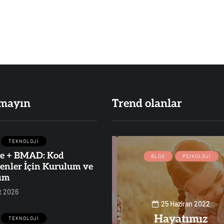
mayın
Trend olanlar
TEKNOLOJI
e + BMAD: Kod
SAĞLIK
BLOG
PSIKOLOJI
enler İçin Kurulum ve
ım
t 2026
25 Haziran 2022
Hayatımız
TEKNOLOJI