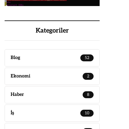
Kategoriler
Blog
52
Ekonomi
2
Haber
8
İş
10