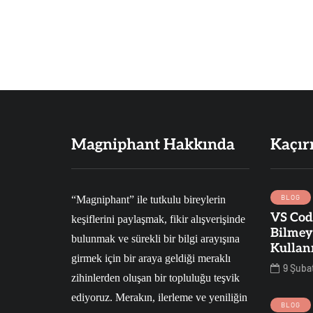
Magniphant Hakkında
Kaçır
BLOG
“Magniphant” ile tutkulu bireylerin
VS Cod
keşiflerini paylaşmak, fikir alışverişinde
SAĞLIK
İŞ
TEKNOLOJI
Bilmey
bulunmak ve sürekli bir bilgi arayışına
Kullan
girmek için bir araya geldiği meraklı
9 Şuba
zihinlerden oluşan bir topluluğu teşvik
25 Mart 2019
ediyoruz. Merakın, ilerleme ve yeniliğin
dınlarda
24 Ocak 2023
BLOG