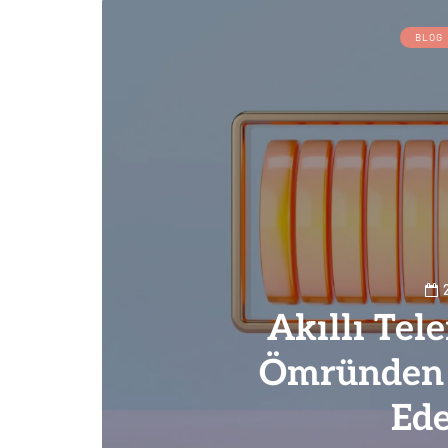
BLOG
Akıllı Tel
Ömründen 
Ede