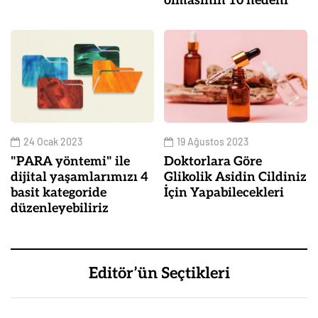
olmasının 10 nedeni
24 Ocak 2023
19 Ağustos 2023
"PARA yöntemi" ile
Doktorlara Göre
dijital yaşamlarımızı 4
Glikolik Asidin Cildiniz
basit kategoride
İçin Yapabilecekleri
düzenleyebiliriz
Editör’ün Seçtikleri