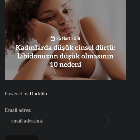
25 Mart 2019
Kadınlarda düşük cinsel dürtü:
Libidonuzun düşük olmasının
10 nedeni
0
3
Powered by
Ducktilo
Email adres: