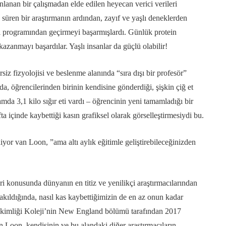
lanan bir çalışmadan elde edilen heyecan verici verileri
süren bir araştırmanın ardından, zayıf ve yaşlı deneklerden
nı programından geçirmeyi başarmışlardı. Günlük protein
 kazanmayı başardılar. Yaşlı insanlar da güçlü olabilir!
z fizyolojisi ve beslenme alanında “sıra dışı bir profesör”
 öğrencilerinden birinin kendisine gönderdiği, şişkin çiğ et
mda 3,1 kilo sığır eti vardı – öğrencinin yeni tamamladığı bir
ta içinde kaybettiği kasın grafiksel olarak görselleştirmesiydi bu.
iyor van Loon, ”ama altı aylık eğitimle geliştirebileceğinizden
ri konusunda dünyanın en titiz ve yenilikçi araştırmacılarından
bakıldığında, nasıl kas kaybettiğimizin de en az onun kadar
kimliği Koleji’nin New England bölümü tarafından 2017
 Loon, kendisinin ve bu alandaki diğer araştırmacıların