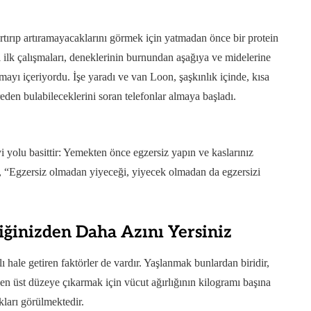
tırıp artıramayacaklarını görmek için yatmadan önce bir protein
 ilk çalışmaları, deneklerinin burnundan aşağıya ve midelerine
ayı içeriyordu. İşe yaradı ve van Loon, şaşkınlık içinde, kısa
reden bulabileceklerini soran telefonlar almaya başladı.
yi yolu basittir: Yemekten önce egzersiz yapın ve kaslarınız
n, “Egzersiz olmadan yiyeceği, yiyecek olmadan da egzersizi
iğinizden Daha Azını Yersiniz
ı hale getiren faktörler de vardır. Yaşlanmak bunlardan biridir,
ı en üst düzeye çıkarmak için vücut ağırlığının kilogramı başına
kları görülmektedir.