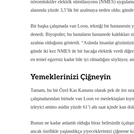
nöromüsküler elektrik stimülasyonu (NMES) uygulamak i
alanında yüzde 3,5’lik bir azalmaya neden oldu; günde 
Bir başka çalışmada van Loon, tekniği bir hastanenin 
denedi. Biyopsiler, bu hastaların hastanede kaldıkları 
azalma olduğunu gösterdi. “Aslında insanlar gözünüzü
günde iki kez NMES ile bir bacağa elektrik verdi diğer
en temel egzersiz kadar bile iyi olmadığını söylüyor, a
Yemeklerinizi Çiğneyin
Tamam, bu bir Özel Kas Kanunu olarak pek de üst sıra
çalışmalarından birinde van Loon ve meslektaşları kıyma
izleyici amino asidin yüzde 61’i altı saat içinde kan d
Bunun ne kadar anlamlı olduğu biraz belirsizdir (çalışma
ancak özellikle yaşlandıkça yiyeceklerimizi çiğneme k