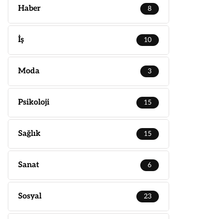
Haber
8
İş
10
Moda
3
Psikoloji
15
Sağlık
15
Sanat
6
Sosyal
23