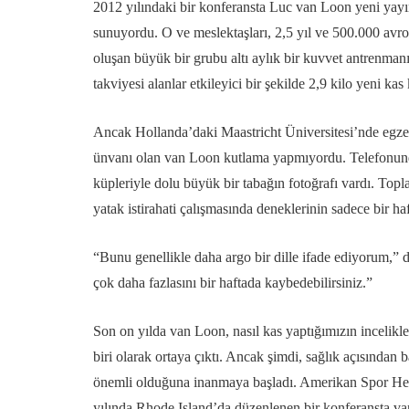
2012 yılındaki bir konferansta Luc van Loon yeni yayın
sunuyordu. O ve meslektaşları, 2,5 yıl ve 500.000 avro 
oluşan büyük bir grubu altı aylık bir kuvvet antrenma
takviyesi alanlar etkileyici bir şekilde 2,9 kilo yeni kas
Ancak Hollanda’daki Maastricht Üniversitesi’nde egzersi
ünvanı olan van Loon kutlama yapmıyordu. Telefonunda,
küpleriyle dolu büyük bir tabağın fotoğrafı vardı. Topla
yatak istirahati çalışmasında deneklerinin sadece bir haf
“Bunu genellikle daha argo bir dille ifade ediyorum,” d
çok daha fazlasını bir haftada kaybedebilirsiniz.”
Son on yılda van Loon, nasıl kas yaptığımızın incelikle
biri olarak ortaya çıktı. Ancak şimdi, sağlık açısından 
önemli olduğuna inanmaya başladı. Amerikan Spor He
yılında Rhode Island’da düzenlenen bir konferansta van