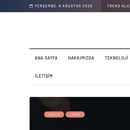
ımızı 4 basit kategoride düzenleyebiliriz
PERŞEMBE, 6 AĞUSTOS 2026
TREND OL
ANA SAYFA
HAKKIMIZDA
TEKNOLOJI
İLETIŞIM
SAĞLIK
YEMEK