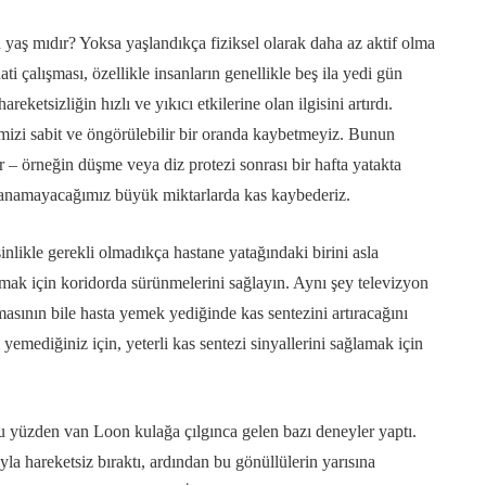
yaş mıdır? Yoksa yaşlandıkça fiziksel olarak daha az aktif olma
i çalışması, özellikle insanların genellikle beş ila yedi gün
tsizliğin hızlı ve yıkıcı etkilerine olan ilgisini artırdı.
mizi sabit ve öngörülebilir bir oranda kaybetmeyiz. Bunun
 – örneğin düşme veya diz protezi sonrası bir hafta yatakta
azanamayacağımız büyük miktarlarda kas kaybederiz.
nlikle gerekli olmadıkça hastane yatağındaki birini asla
mak için koridorda sürünmelerini sağlayın. Aynı şey televizyon
asının bile hasta yemek yediğinde kas sentezini artıracağını
emediğiniz için, yeterli kas sentezi sinyallerini sağlamak için
bu yüzden van Loon kulağa çılgınca gelen bazı deneyler yaptı.
la hareketsiz bıraktı, ardından bu gönüllülerin yarısına