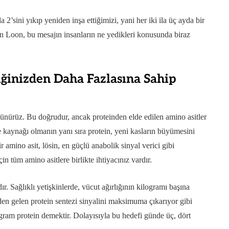
2’sini yıkıp yeniden inşa ettiğimizi, yani her iki ila üç ayda bir
Van Loon, bu mesajın insanların ne yedikleri konusunda biraz
iğinizden Daha Fazlasına Sahip
üşünürüz. Bu doğrudur, ancak proteinden elde edilen amino asitler
 kaynağı olmanın yanı sıra protein, yeni kasların büyümesini
r amino asit, lösin, en güçlü anabolik sinyal verici gibi
in tüm amino asitlere birlikte ihtiyacınız vardır.
ır. Sağlıklı yetişkinlerde, vücut ağırlığının kilogramı başına
nden gelen protein sentezi sinyalini maksimuma çıkarıyor gibi
gram protein demektir. Dolayısıyla bu hedefi günde üç, dört