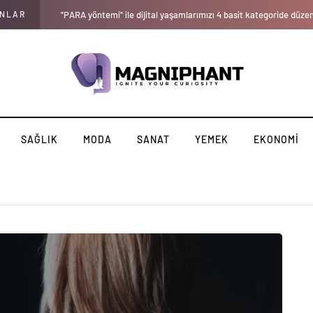
ANLAR
Doktorlara Göre Glikolik Asidin Cildiniz İçin Yapabilecekleri
SAĞLIK
MODA
SANAT
YEMEK
EKONOMI