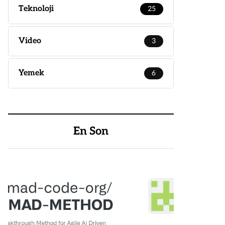
Teknoloji
25
Video
3
Yemek
6
En Son