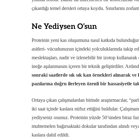
çıkardığı temel dersleri ortaya koydu. Sınırlarını zorla
Ne Yediysen O’sun
Proteinin yeni kas oluşumuna nasıl katkıda bulunduğunu
asitleri- vücudunuzun içindeki yolculuklarında takip 
meslektaşları, nadir ve izlenebilir bir izotop kullanar
ineğe aşılanmasını içeren bir teknik geliştirdiler. Ardın
sonraki saatlerde sık sık kan örnekleri alınarak v
pazılarına doğru ilerleyen özenli bir hassasiyetle taki
Ortaya çıkan çalışmalardan birinde araştırmacılar, “par
iki saat içinde kaslara nüfuz ettiğini buldular. Çalışman
yediyseniz osunuz. Proteinin yüzde 50’sinden biraz fazl
muhtemelen bağırsaktaki dokular tarafından alındı veya
kaslara dahil edildi.