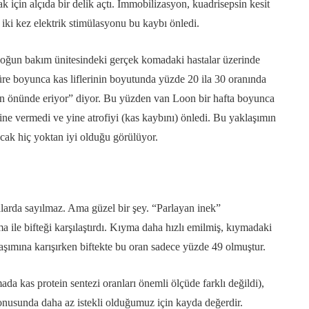
çin alçıda bir delik açtı. İmmobilizasyon, kuadrisepsin kesit
iki kez elektrik stimülasyonu bu kaybı önledi.
yoğun bakım ünitesindeki gerçek komadaki hastalar üzerinde
süre boyunca kas liflerinin boyutunda yüzde 20 ila 30 oranında
n önünde eriyor” diyor. Bu yüzden van Loon bir hafta boyunca
ine vermedi ve yine atrofiyi (kas kaybını) önledi. Bu yaklaşımın
ncak hiç yoktan iyi olduğu görülüyor.
larda sayılmaz. Ama güzel bir şey. “Parlayan inek”
 ile bifteği karşılaştırdı. Kıyma daha hızlı emilmiş, kıymadaki
olaşımına karışırken biftekte bu oran sadece yüzde 49 olmuştur.
da kas protein sentezi oranları önemli ölçüde farklı değildi),
onusunda daha az istekli olduğumuz için kayda değerdir.