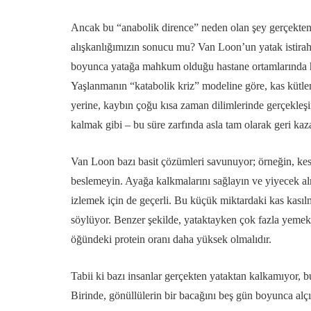
Ancak bu “anabolik dirence” neden olan şey gerçekten 
alışkanlığımızın sonucu mu? Van Loon’un yatak istirahat
boyunca yatağa mahkum olduğu hastane ortamlarında hareke
Yaşlanmanın “katabolik kriz” modeline göre, kas kütle
yerine, kaybın çoğu kısa zaman dilimlerinde gerçekleşir
kalmak gibi – bu süre zarfında asla tam olarak geri k
Van Loon bazı basit çözümleri savunuyor; örneğin, kesi
beslemeyin. Ayağa kalkmalarını sağlayın ve yiyecek al
izlemek için de geçerli. Bu küçük miktardaki kas kasılm
söylüyor. Benzer şekilde, yataktayken çok fazla yemek y
öğündeki protein oranı daha yüksek olmalıdır.
Tabii ki bazı insanlar gerçekten yataktan kalkamıyor, 
Birinde, gönüllülerin bir bacağını beş gün boyunca alçıy