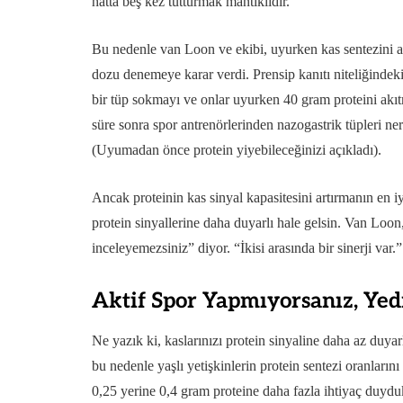
hatta beş kez tutturmak mantıklıdır.
Bu nedenle van Loon ve ekibi, uyurken kas sentezini ar
dozu denemeye karar verdi. Prensip kanıtı niteliğindeki
bir tüp sokmayı ve onlar uyurken 40 gram proteini akıtm
süre sonra spor antrenörlerinden nazogastrik tüpleri ne
(Uyumadan önce protein yiyebileceğinizi açıkladı).
Ancak proteinin kas sinyal kapasitesini artırmanın en i
protein sinyallerine daha duyarlı hale gelsin. Van Loo
inceleyemezsiniz” diyor. “İkisi arasında bir sinerji var.”
Aktif Spor Yapmıyorsanız, Yed
Ne yazık ki, kaslarınızı protein sinyaline daha az duyarl
bu nedenle yaşlı yetişkinlerin protein sentezi oranların
0,25 yerine 0,4 gram proteine daha fazla ihtiyaç duydu