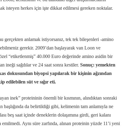
mak isteyen herkes için işte dikkat edilmesi gereken noktalar.
 gerçekten anlamak istiyorsanız, tek tek bileşenleri -amino
edebilmeniz gerekir. 2009’dan başlayarak van Loon ve
ak özel “etiketlenmiş” 40.000 Euro değerinde amino asidin bir
dan ineği sağdılar ve 24 saat sonra kestiler.
Sonuç: yemekten
e kas dokusundan biyopsi yapılarak bir kişinin ağzından
p edilebilen süt ve sığır eti.
layan inek” proteininin önemli bir kısmının, alındıktan sonraki
ın başlığında da belirtildiği gibi, kelimenin tam anlamıyla ne
ası beş saat içinde deneklerin dolaşımına girdi, geri kalanı
 emilmedi. Aynı süre zarfında, alınan proteinin yüzde 11’i yeni