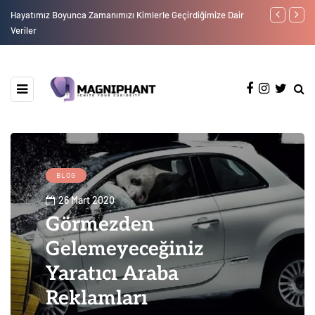
Hayatımız Boyunca Zamanımızı Kimlerle Geçirdiğimize Dair
A'dan Z'ye Y
Veriler
BLOG
26 Mart 2020
Görmezden
Gelemeyeceğiniz
Yaratıcı Araba
Reklamları